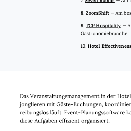
7.
Seven Rooms
—
Am b
8.
ZoomShift
—
Am bes
9.
TCP Hospitality
—
A
Gastronomiebranche
10.
Hotel Effectivenes
Das Veranstaltungsmanagement in der Hotell
jonglieren mit Gäste-Buchungen, koordiniere
reibungslos läuft. Event-Planungssoftware k
diese Aufgaben effizient organisiert.