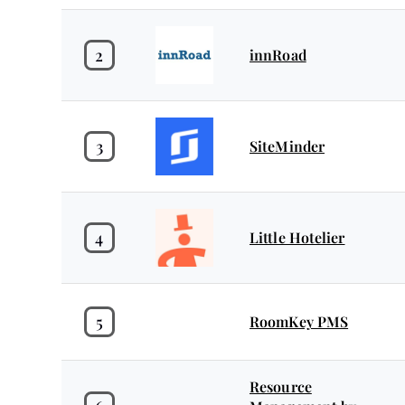
2
innRoad
3
SiteMinder
4
Little Hotelier
5
RoomKey PMS
Resource