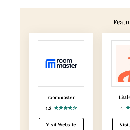
Featu
roommaster
Littl
4.3
4
Visit Website
Visi