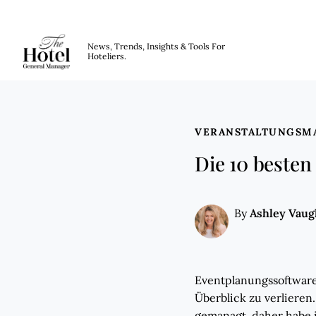
The Hotel GM
News, Trends, Insights & Tools For
Hoteliers.
Skip to main content
VERANSTALTUNGSM
Die 10 besten
Ashley Vau
By
Eventplanungssoftware
Überblick zu verlieren
gemanagt, daher habe 