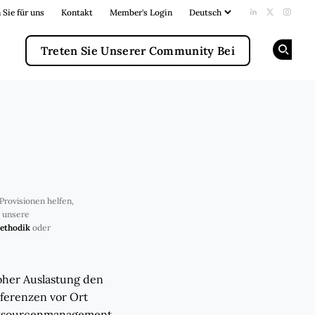
 Sie für uns
Kontakt
Member's Login
Add us on Li
Follow us
Follow
Treten Sie Unserer Community Bei
Op
Provisionen helfen,
e unsere
ethodik
oder
oher Auslastung den
nferenzen vor Ort
Ressourcenmanagement,