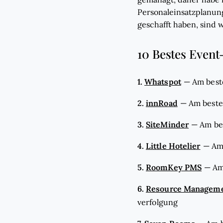
Personaleinsatzplanung
geschafft haben, sind 
10 Bestes Event
1.
Whatspot
—
Am best
2.
innRoad
—
Am beste
3.
SiteMinder
—
Am be
4.
Little Hotelier
—
Am 
5.
RoomKey PMS
—
Am
6.
Resource Manageme
verfolgung