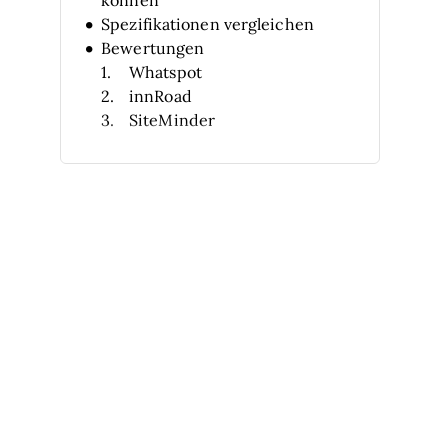
Spezifikationen vergleichen
Bewertungen
Whatspot
innRoad
SiteMinder
Little Hotelier
RoomKey PMS
Resource Management by
Smartsheet
Seven Rooms
ZoomShift
TCP Hospitality
Hotel Effectiveness
Weitere Eventplanungs-
Softwares
Verwandte Bewertungen
Auswahlkriterien
So wählen Sie aus