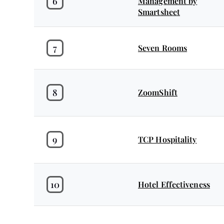
6
Management by
Smartsheet
7
Seven Rooms
8
ZoomShift
9
TCP Hospitality
10
Hotel Effectiveness