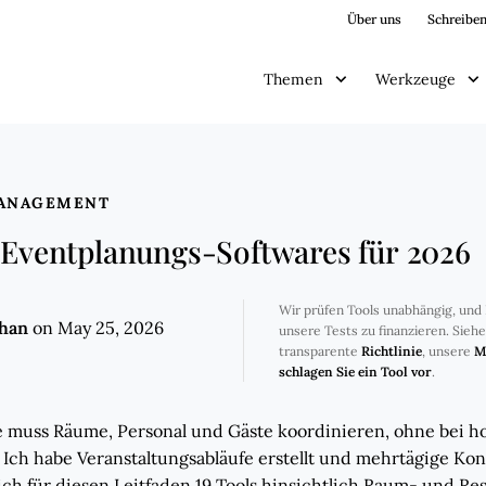
Über uns
Schreiben
Themen
Werkzeuge
ANAGEMENT
 Eventplanungs-Softwares für 2026
Wir prüfen Tools unabhängig, und 
ghan
on May 25, 2026
unsere Tests zu finanzieren. Sieh
transparente
Richtlinie
, unsere
M
schlagen Sie ein Tool vor
.
 muss Räume, Personal und Gäste koordinieren, ohne bei h
. Ich habe Veranstaltungsabläufe erstellt und mehrtägige Ko
ich für diesen Leitfaden 19 Tools hinsichtlich Raum- und 