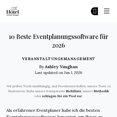
The Hotel GM
Tr
Tr
Skip to main content
10 Beste Eventplanungssoftware für
2026
VERANSTALTUNGSMANAGEMENT
Ashley Vaughan
By
Last updated on Jun 1, 2026
Wir prüfen Tools unabhängig, und Provisionen helfen, unsere Tests zu
finanzieren. Siehe unsere transparente
Richtlinie
, unsere
Methodik
oder
schlagen Sie ein Tool vor
.
Als erfahrener Eventplaner habe ich die besten
Eventplanungssoftwares bewertet, um Ihnen zu