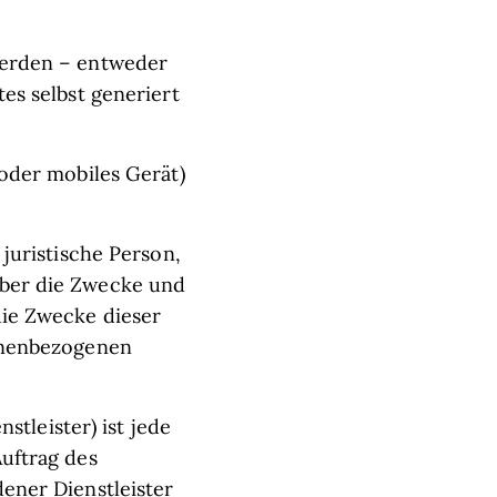
werden – entweder
es selbst generiert
oder mobiles Gerät)
 juristische Person,
über die Zwecke und
die Zwecke dieser
sonenbezogenen
stleister) ist jede
uftrag des
ener Dienstleister