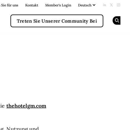
 Sie für uns
Kontakt
Member's Login
Add us on Li
Follow us
Follow
Treten Sie Unserer Community Bei
Op
thehotelgm.com
die
ung, Nutzung und