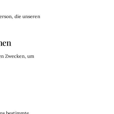
erson, die unseren
nen
hen Zwecken, um
uns bestimmte