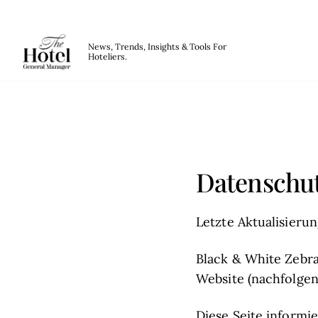
The Hotel GM
News, Trends, Insights & Tools For
Hoteliers.
Skip to main content
Datenschutzerklärung
Datenschut
Letzte Aktualisieru
Black & White Zebra 
Website (nachfolgen
Diese Seite informi