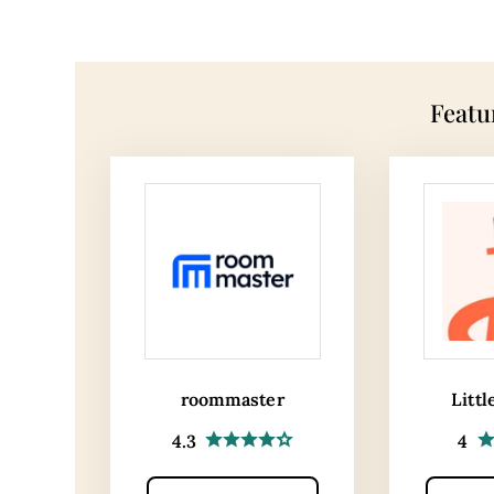
Featu
roommaster
Littl
4.3
4