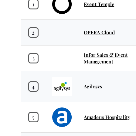
1
Event Temple
2
OPERA Cloud
Infor Sales & Event
3
Management
4
Agilysys
5
Amadeus Hospitality