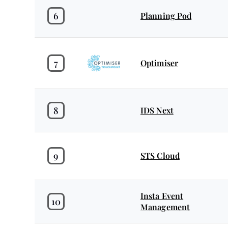
6
Planning Pod
7
Optimiser
8
IDS Next
9
STS Cloud
Insta Event
10
Management