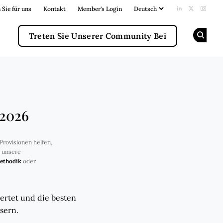
 Sie für uns
Kontakt
Member's Login
Add us on Li
Follow us
Follow
Treten Sie Unserer Community Bei
Op
 2026
Provisionen helfen,
e unsere
ethodik
oder
ertet und die besten
sern.