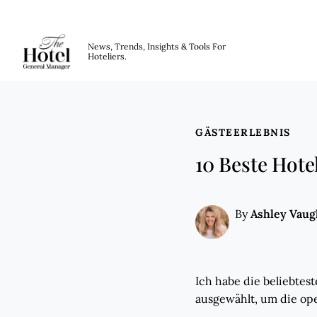
The Hotel GM
News, Trends, Insights & Tools For
Hoteliers.
Skip to main content
GÄSTEERLEBNIS
10 Beste Hote
Ashley Vau
By
Ich habe die beliebtes
ausgewählt, um die ope