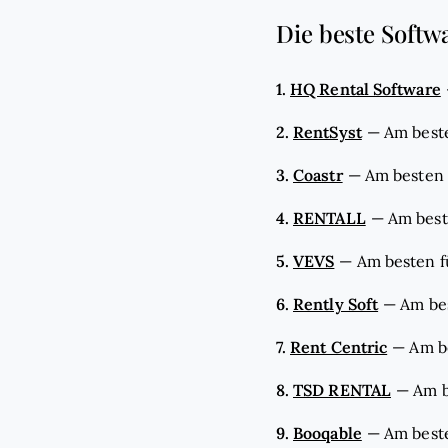
Die beste Softw
1.
HQ Rental Software
2.
RentSyst
—
Am best
3.
Coastr
—
Am besten 
4.
RENTALL
—
Am best
5.
VEVS
—
Am besten f
6.
Rently Soft
—
Am be
7.
Rent Centric
—
Am b
8.
TSD RENTAL
—
Am b
9.
Booqable
—
Am beste