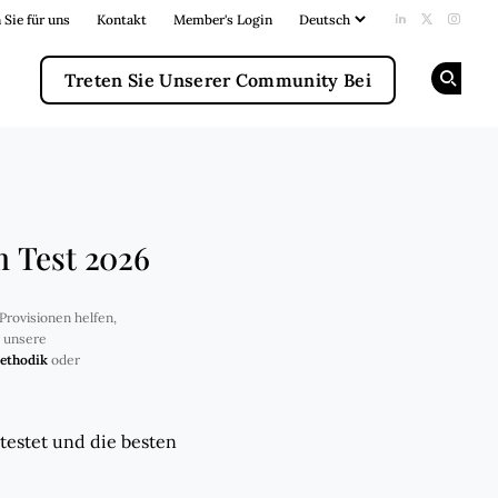
 Sie für uns
Kontakt
Member's Login
Add us on Li
Follow us
Follow
Treten Sie Unserer Community Bei
Op
m Test 2026
Provisionen helfen,
e unsere
ethodik
oder
testet und die besten