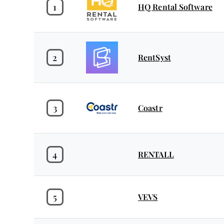
1
HQ Rental Software
2
RentSyst
3
Coastr
4
RENTALL
5
VEVS