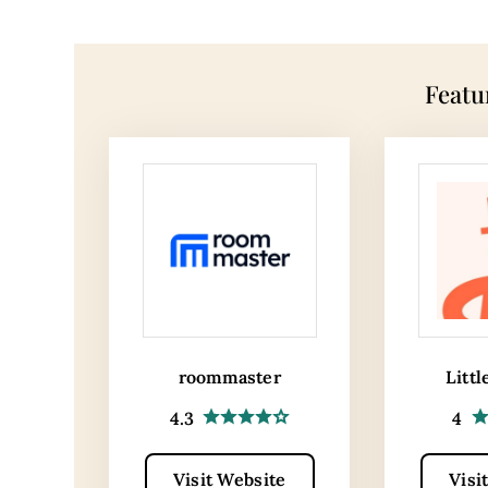
Featu
roommaster
Littl
4.3
4
Visit Website
Visi