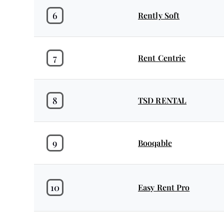
6
Rently Soft
7
Rent Centric
8
TSD RENTAL
9
Booqable
10
Easy Rent Pro