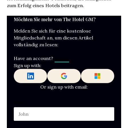
zum Erfolg eines Hotels beitragen.
Möchten Sie mehr von The Hotel GM?
Melden Sie sich für eine kostenlose
Mitgliedschaft an, um diesen Artikel
vollständig zu lesen:
Log In
Have an account?
Sign up with:
Or sign up with email:
URL
Name
*
First name
This field is for validation purposes and should b