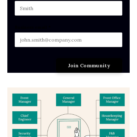
Last name
Business email
*