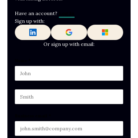
Log In
Have an account?
Sign up with:
Or sign up with email:
Comments
Name
*
First name
This field is for validation purposes and should b
Last name
Business email
*