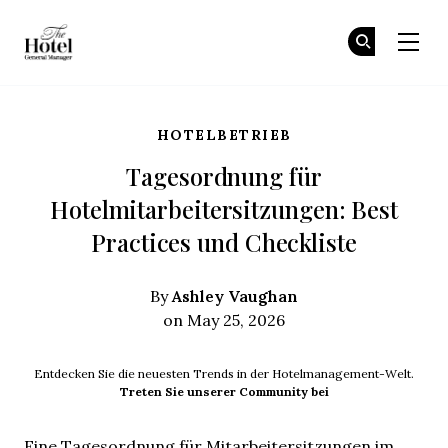
The Hotel GM
Tr
Tr
Skip to main content
HOTELBETRIEB
Tagesordnung für
Hotelmitarbeitersitzungen: Best
Practices und Checkliste
Ashley Vaughan
By
on May 25, 2026
Entdecken Sie die neuesten Trends in der Hotelmanagement-Welt.
Treten Sie unserer Community bei
Eine Tagesordnung für Mitarbeitersitzungen im