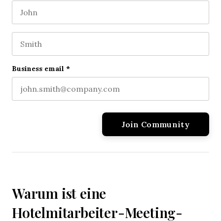
First name
This field is for validation purposes and should be l
Last name
Business email
*
Warum ist eine
Hotelmitarbeiter-Meeting-