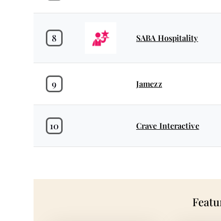
8
SABA Hospitality
9
Jamezz
10
Crave Interactive
Featu