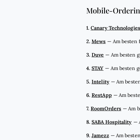
Mobile-Ordering
1.
Canary Technologie
2.
Mews
—
Am besten 
3.
Duve
—
Am besten ge
4.
STAY
—
Am besten g
5.
Intelity
—
Am besten
6.
RestApp
—
Am beste
7.
RoomOrders
—
Am b
8.
SABA Hospitality
—
9.
Jamezz
—
Am besten