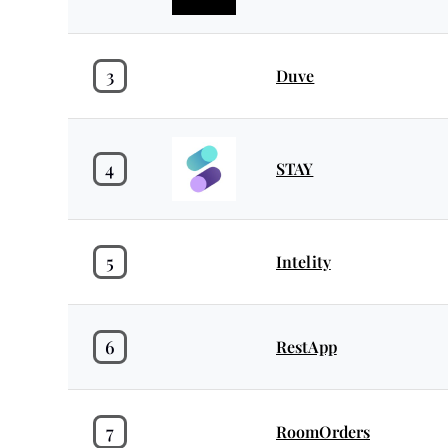
3
Duve
4
STAY
5
Intelity
6
RestApp
7
RoomOrders