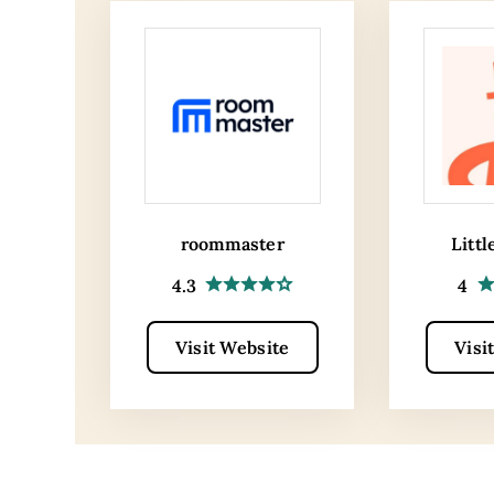
roommaster
Littl
4.3
4
Visit Website
Visi