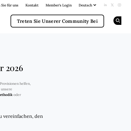
 Sie für uns
Kontakt
Member's Login
Add us on Li
Follow us
Follow
Treten Sie Unserer Community Bei
Op
hr 2026
Provisionen helfen,
e unsere
ethodik
oder
u vereinfachen, den