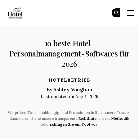
The Hotel GM
T
T
Skip to main content
10 beste Hotel-
Personalmanagement-Softwares für
2026
HOTELBETRIEB
Ashley Vaughan
By
Last updated on Aug 1, 2026
Wir prüfen Tools unabhängig, und Provisionen helfen, unsere Tests zu
finanzieren. Siehe unsere transparente
Richtlinie
, unsere
Methodik
oder
schlagen Sie ein Tool vor
.