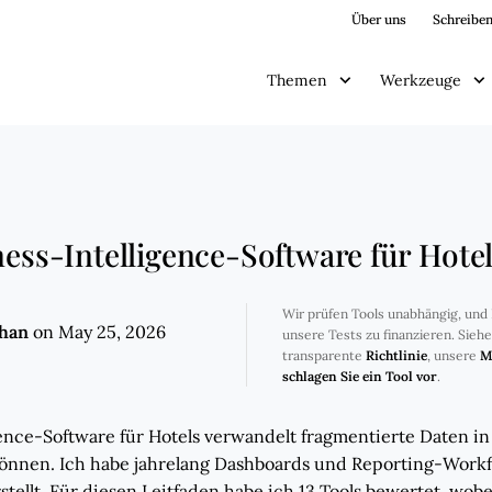
Über uns
Schreiben
Themen
Werkzeuge
ness-Intelligence-Software für Hote
Wir prüfen Tools unabhängig, und 
ghan
on May 25, 2026
unsere Tests zu finanzieren. Sieh
transparente
Richtlinie
, unsere
M
schlagen Sie ein Tool vor
.
ence-Software für Hotels verwandelt fragmentierte Daten i
können. Ich habe jahrelang Dashboards und Reporting-Workf
ellt. Für diesen Leitfaden habe ich 13 Tools bewertet, wobe