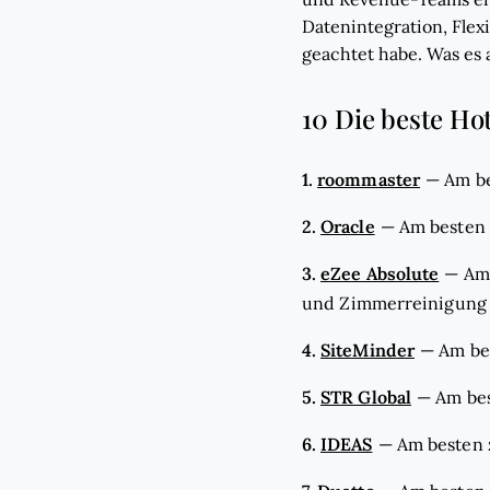
Datenintegration, Flex
geachtet habe. Was es au
10 Die beste Ho
1.
roommaster
—
Am be
2.
Oracle
—
Am besten 
3.
eZee Absolute
—
Am
und Zimmerreinigung
4.
SiteMinder
—
Am be
5.
STR Global
—
Am bes
6.
IDEAS
—
Am besten 