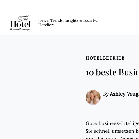
The Hotel GM
News, Trends, Insights & Tools For
Hoteliers.
Skip to main content
HOTELBETRIEB
10 beste Busi
Ashley Vau
By
Gute Business-Intellig
Sie schnell umsetzen 
und Revenue-Teams erst