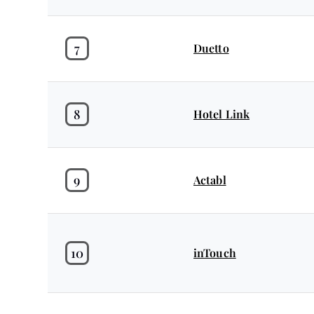
7
Duetto
8
Hotel Link
9
Actabl
10
inTouch