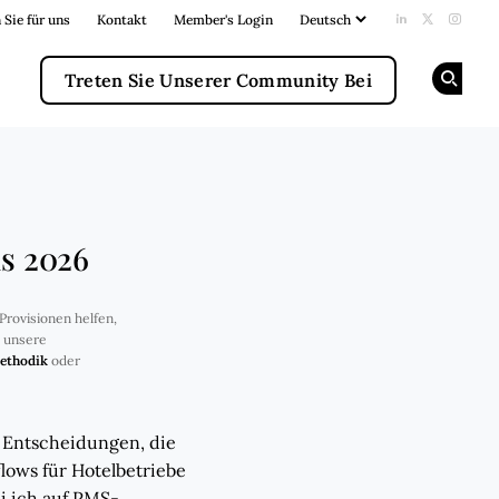
 Sie für uns
Kontakt
Member's Login
Add us on Li
Follow us
Follow
Treten Sie Unserer Community Bei
Op
ls 2026
Provisionen helfen,
e unsere
ethodik
oder
n Entscheidungen, die
lows für Hotelbetriebe
i ich auf PMS-