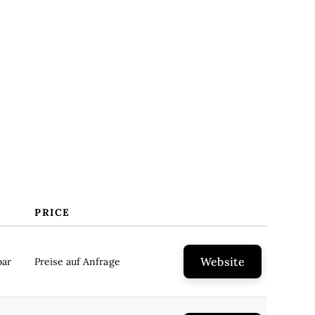
Funktionen
Vorteile
Kosten & Preise
FAQs
PRICE
Website
bar
Preise auf Anfrage