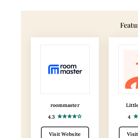
Featu
roommaster
Littl
4.3
4
Visit Website
Visi