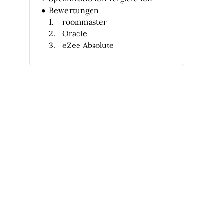
Bewertungen
roommaster
Oracle
eZee Absolute
SiteMinder
STR Global
IDEAS
Duetto
Hotel Link
Actabl
inTouch
Weitere Business-Intelligence-
Software für Hotels
Verwandte Bewertungen
Auswahlkriterien
So wählen Sie aus
Was ist Business-Intelligence-
Software für Hotels?