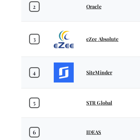
2
Oracle
3
eZee Absolute
4
SiteMinder
5
STR Global
6
IDEAS