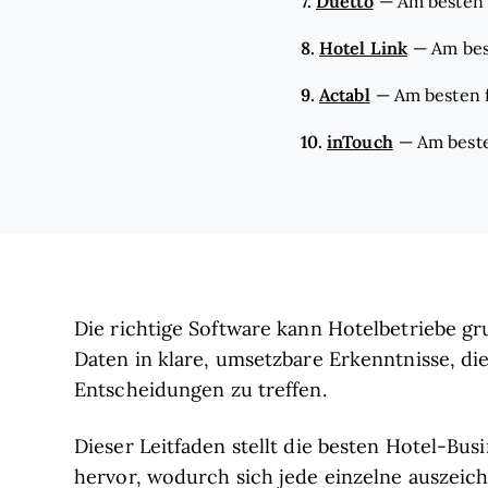
7.
Duetto
—
Am besten 
8.
Hotel Link
—
Am bes
9.
Actabl
—
Am besten f
10.
inTouch
—
Am best
Die richtige Software kann Hotelbetriebe g
Daten in klare, umsetzbare Erkenntnisse, die
Entscheidungen zu treffen.
Dieser Leitfaden stellt die besten Hotel-Bus
hervor, wodurch sich jede einzelne auszeich