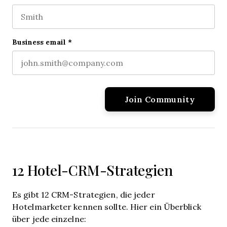
First name
This field is for validation purposes and should be l
Last name
Business email
*
12 Hotel-CRM-Strategien
Es gibt 12 CRM-Strategien, die jeder
Hotelmarketer kennen sollte. Hier ein Überblick
über jede einzelne: