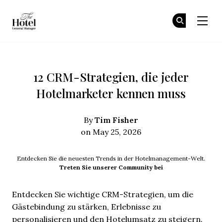
The Hotel GM
Tr
Tr
Skip to main content
12 CRM-Strategien, die jeder
Hotelmarketer kennen muss
Tim Fisher
By
on May 25, 2026
Entdecken Sie die neuesten Trends in der Hotelmanagement-Welt.
Treten Sie unserer Community bei
Entdecken Sie wichtige CRM-Strategien, um die
Gästebindung zu stärken, Erlebnisse zu
personalisieren und den Hotelumsatz zu steigern.