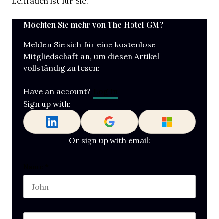
Leitfaden ist für Sie.
Möchten Sie mehr von The Hotel GM?
Melden Sie sich für eine kostenlose
Mitgliedschaft an, um diesen Artikel
vollständig zu lesen:
Log In
Have an account?
Sign up with:
Or sign up with email:
Name
Name
*
First name
This field is for validation purposes and should b