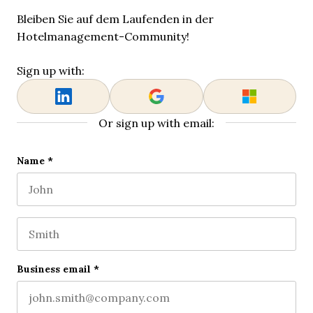
Bleiben Sie auf dem Laufenden in der
Hotelmanagement-Community!
Sign up with:
Or sign up with email:
Phone
Name
*
First name
This field is for validation purposes and should be l
Last name
Business email
*