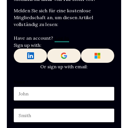
Melden Sie sich für eine kostenlose
Mitgliedschaft an, um diesen Artikel
vollständig zu lesen:
Log In
Have an account?
Sign up with:
Or sign up with email:
Name
Name
*
First name
This field is for validation purposes and should b
Last name