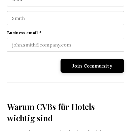
First name
This field is for validation purposes and should be l
Last name
Business email
*
Warum CVBs für Hotels
wichtig sind