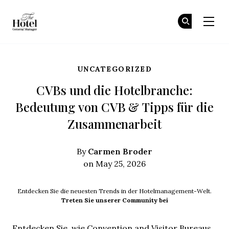
The Hotel GM
Tr
Tr
Skip to main content
UNCATEGORIZED
CVBs und die Hotelbranche:
Bedeutung von CVB & Tipps für die
Zusammenarbeit
Carmen Broder
By
on May 25, 2026
Entdecken Sie die neuesten Trends in der Hotelmanagement-Welt.
Treten Sie unserer Community bei
Entdecken Sie, wie Convention and Visitor Bureaus