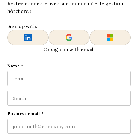
Restez connecté avec la communauté de gestion
hôtelière !
Sign up with:
Or sign up with email:
URL
Name
*
First name
This field is for validation purposes and should be l
Last name
Business email
*