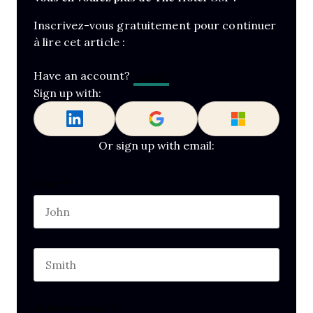
Inscrivez-vous gratuitement pour continuer
à lire cet article :
Log In
Have an account?
Sign up with:
Or sign up with email:
Email
Name
*
First name
This field is for validation purposes and should b
Last name
Business email
*