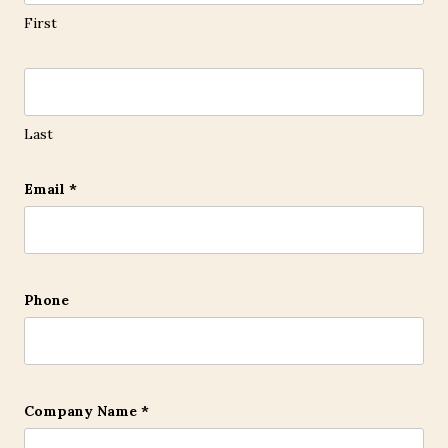
This field is for validation purposes and should be l
First
Last
Email
*
Phone
Company Name
*