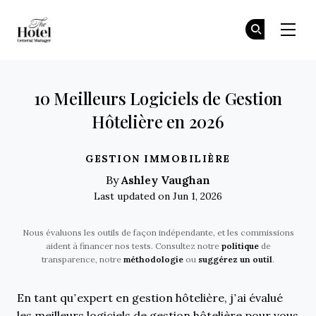
The Hotel GM
Re
Re
Skip to main content
10 Meilleurs Logiciels de Gestion
Hôtelière en 2026
GESTION IMMOBILIÈRE
Ashley Vaughan
By
Last updated on Jun 1, 2026
Nous évaluons les outils de façon indépendante, et les commissions
aident à financer nos tests. Consultez notre
politique
de
transparence, notre
méthodologie
ou
suggérez un outil
.
En tant qu’expert en gestion hôtelière, j’ai évalué
les meilleurs logiciels de gestion hôtelière pour vous