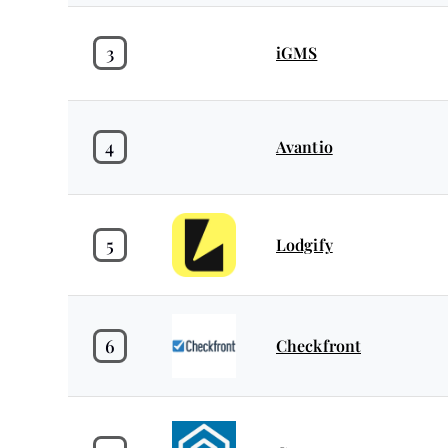
3
iGMS
4
Avantio
5
Lodgify
6
Checkfront