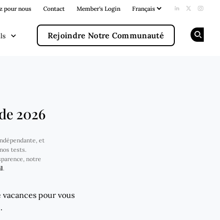
z pour nous
Contact
Member's Login
Add us on Li
Follow us
Follow
Rejoindre Notre Communauté
ls
Op
 de 2026
 indépendante, et
nos tests.
sparence, notre
l
.
de vacances pour vous
.