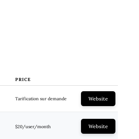
PRICE
Website
Tarification sur demande
Website
$20/user/month