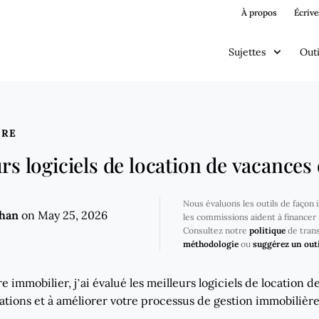
À propos
Écrive
Sujettes
Outi
ÈRE
rs logiciels de location de vacances
Nous évaluons les outils de façon
ghan
on May 25, 2026
les commissions aident à financer 
Consultez notre
politique
de tran
méthodologie
ou
suggérez un outi
e immobilier, j’ai évalué les meilleurs logiciels de location 
vations et à améliorer votre processus de gestion immobilière