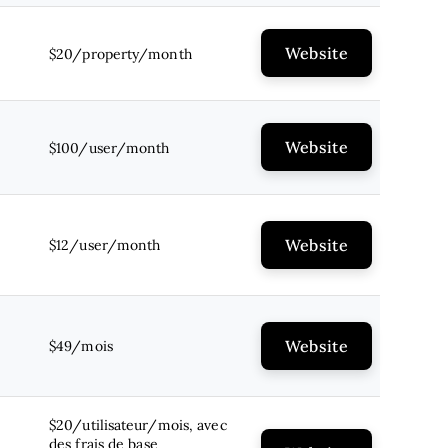
Website
$20/property/month
Website
$100/user/month
Website
$12/user/month
Website
$49/mois
$20/utilisateur/mois, avec
des frais de base