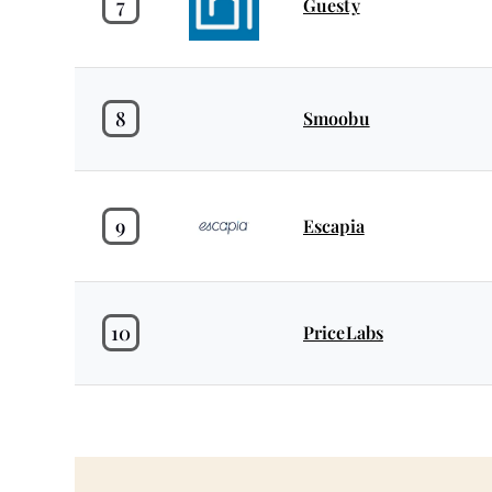
7
Guesty
8
Smoobu
9
Escapia
10
PriceLabs