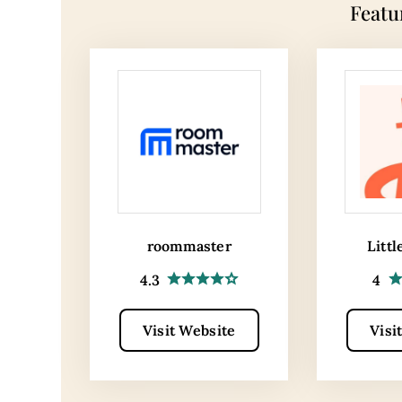
Featu
roommaster
Littl
4.3
4
Visit Website
Visi