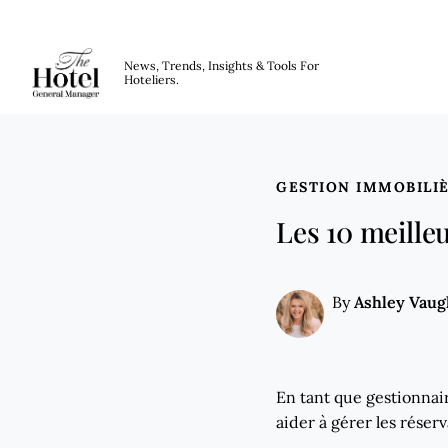
The Hotel GM
News, Trends, Insights & Tools For
Hoteliers.
Skip to main content
GESTION IMMOBILI
Les 10 meilleu
Ashley Vau
By
En tant que gestionnair
aider à gérer les réser