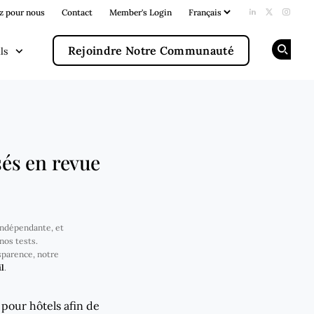
z pour nous
Contact
Member's Login
Add us on Li
Follow us
Follow
Rejoindre Notre Communauté
ls
Op
sés en revue
 indépendante, et
nos tests.
sparence, notre
l
.
 pour hôtels afin de