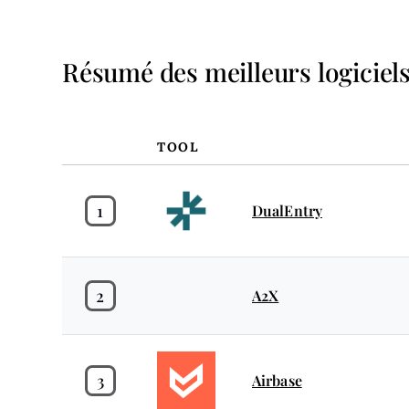
Résumé des meilleurs logiciels
TOOL
1
DualEntry
2
A2X
3
Airbase