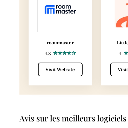
roommaster
Littl
4.3
4
Visit Website
Visi
Avis sur les meilleurs logiciel