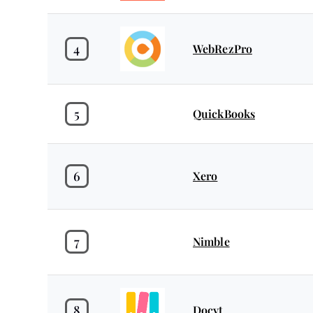
4
WebRezPro
5
QuickBooks
6
Xero
7
Nimble
8
Docyt