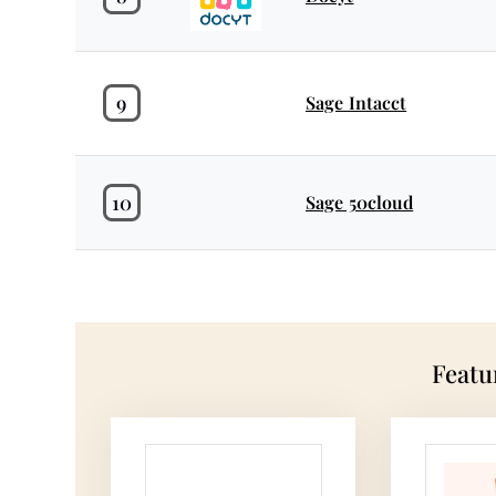
9
Sage Intacct
10
Sage 50cloud
Featu