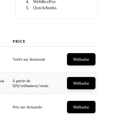
WebRezPro
QuickBooks
Xero
Nimble
Docyt
Sage Intacct
Sage 50cloud
PRICE
Autres logiciels comptables pour
hôtels
Avis connexes
Website
Tarifs sur demande
Critères de sélection
Qu’est-ce qu’un logiciel
comptable pour hôtel ?
sai
À partir de
Fonctionnalités clés à
Website
$29/utilisateur/mois
rechercher
FAQ
Website
Prix sur demande