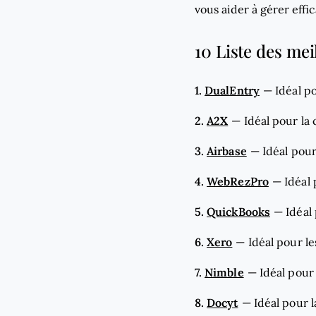
vous aider à gérer effi
10 Liste des mei
1.
DualEntry
—
Idéal po
2.
A2X
—
Idéal pour la
3.
Airbase
—
Idéal pou
4.
WebRezPro
—
Idéal
5.
QuickBooks
—
Idéal
6.
Xero
—
Idéal pour le
7.
Nimble
—
Idéal pour
8.
Docyt
—
Idéal pour 