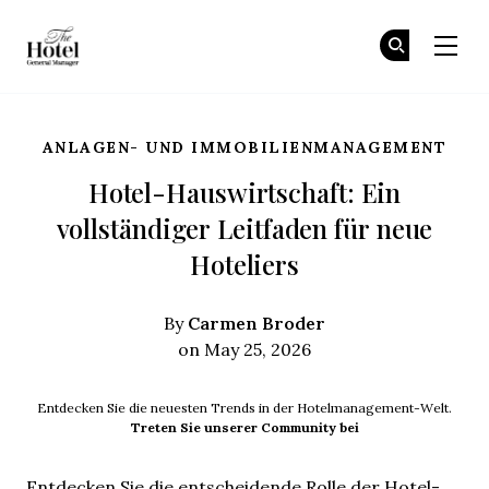
The Hotel GM
Tr
Tr
Skip to main content
ANLAGEN- UND IMMOBILIENMANAGEMENT
Hotel-Hauswirtschaft: Ein
vollständiger Leitfaden für neue
Hoteliers
Carmen Broder
By
on May 25, 2026
Entdecken Sie die neuesten Trends in der Hotelmanagement-Welt.
Treten Sie unserer Community bei
Entdecken Sie die entscheidende Rolle der Hotel-