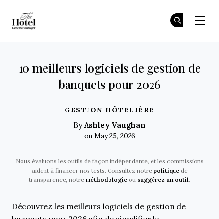
The Hotel GM
Re
Re
Skip to main content
10 meilleurs logiciels de gestion de
banquets pour 2026
GESTION HÔTELIÈRE
Ashley Vaughan
By
on May 25, 2026
Nous évaluons les outils de façon indépendante, et les commissions
aident à financer nos tests. Consultez notre
politique
de
transparence, notre
méthodologie
ou
suggérez un outil
.
Découvrez les meilleurs logiciels de gestion de
banquets pour 2026 afin de simplifier la