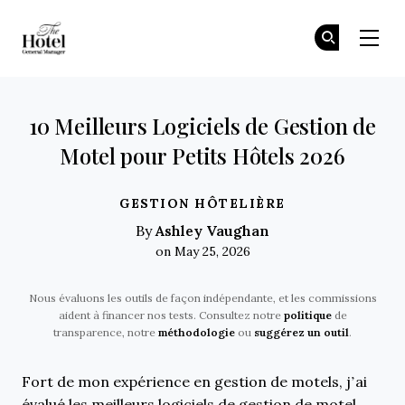
The Hotel GM
Re
Re
Skip to main content
10 Meilleurs Logiciels de Gestion de
Motel pour Petits Hôtels 2026
GESTION HÔTELIÈRE
Ashley Vaughan
By
on May 25, 2026
Nous évaluons les outils de façon indépendante, et les commissions
aident à financer nos tests. Consultez notre
politique
de
transparence, notre
méthodologie
ou
suggérez un outil
.
Fort de mon expérience en gestion de motels, j’ai
évalué les meilleurs logiciels de gestion de motel