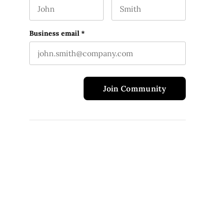
First name
Last name
This field is for validation purposes and should 
Business email
*