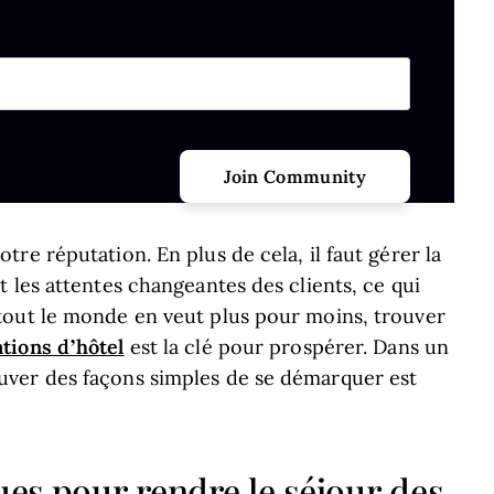
Last name
hould be left unchanged.
re réputation. En plus de cela, il faut gérer la
 les attentes changeantes des clients, ce qui
tout le monde en veut plus pour moins, trouver
tions d’hôtel
est la clé pour prospérer. Dans un
ver des façons simples de se démarquer est
ues pour rendre le séjour des