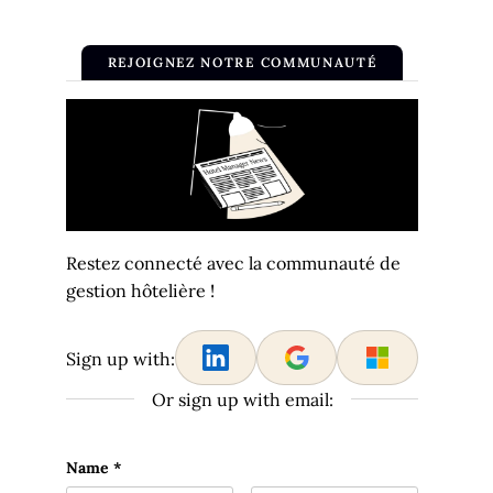
REJOIGNEZ NOTRE COMMUNAUTÉ
Restez connecté avec la communauté de
gestion hôtelière !
Sign up with:
Or sign up with email:
Facebook
Name
*