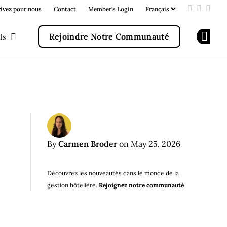
rivez pour nous
Contact
Member's Login
Add us on
Follow u
Follo
Rejoindre Notre Communauté
ls
Op
Carmen Broder
By
on May 25, 2026
Découvrez les nouveautés dans le monde de la
gestion hôtelière.
Rejoignez notre communauté