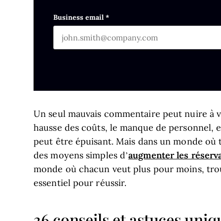
First name
This field is for validation purposes and s
Business email
*
Un seul mauvais commentaire peut nuire à vot
hausse des coûts, le manque de personnel, et
peut être épuisant. Mais dans un monde où 
augmenter les réserva
des moyens simples d’
monde où chacun veut plus pour moins, trou
essentiel pour réussir.
36 conseils et astuces uniq