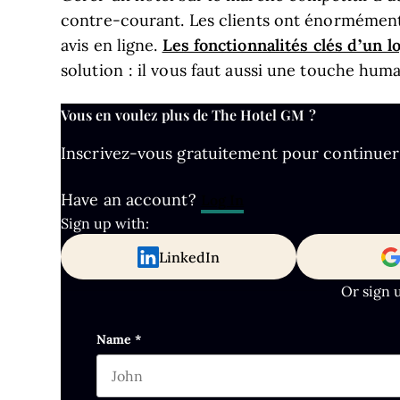
contre-courant. Les clients ont énormément d
Les fonctionnalités clés d’un l
avis en ligne.
solution : il vous faut aussi une touche huma
Vous en voulez plus de The Hotel GM ?
Inscrivez-vous gratuitement pour continuer à 
Have an account?
Log In
Sign up with:
LinkedIn
Or sign 
LinkedIn
Name
*