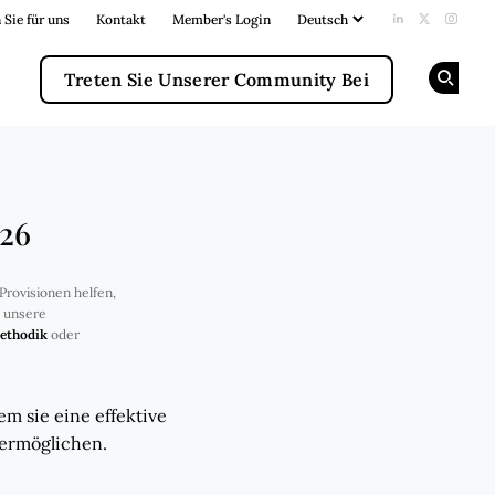
 Sie für uns
Kontakt
Member's Login
Add us on Li
Follow us
Follow
Treten Sie Unserer Community Bei
Op
026
Provisionen helfen,
e unsere
ethodik
oder
m sie eine effektive
 ermöglichen.