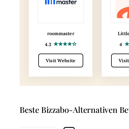
roommaster
Littl
4.3
4
Visit Website
Visi
Beste Bizzabo-Alternativen B