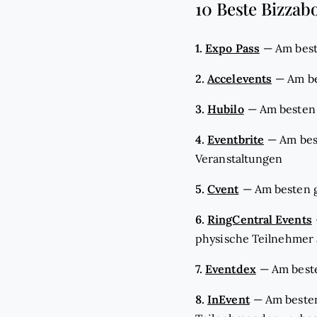
10 Beste Bizzab
1.
Expo Pass
—
Am best
2.
Accelevents
—
Am be
3.
Hubilo
—
Am besten
4.
Eventbrite
—
Am bes
Veranstaltungen
5.
Cvent
—
Am besten 
6.
RingCentral Events
physische Teilnehmer
7.
Eventdex
—
Am best
8.
InEvent
—
Am besten