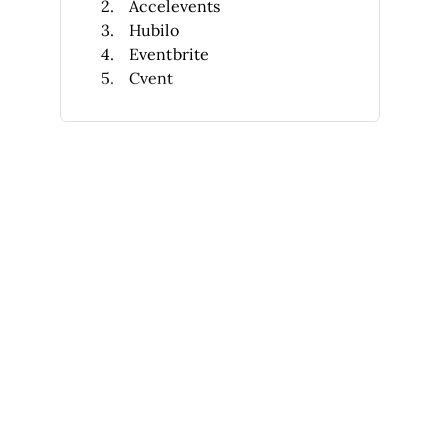
Accelevents
Hubilo
Eventbrite
Cvent
RingCentral Events
Eventdex
InEvent
Whova
vFairs
Weitere Bizzabo-Alternativen
Ähnliche Bewertungen
Auswahlkriterien
Warum nach einer Bizzabo-
Alternative suchen?
FAQs