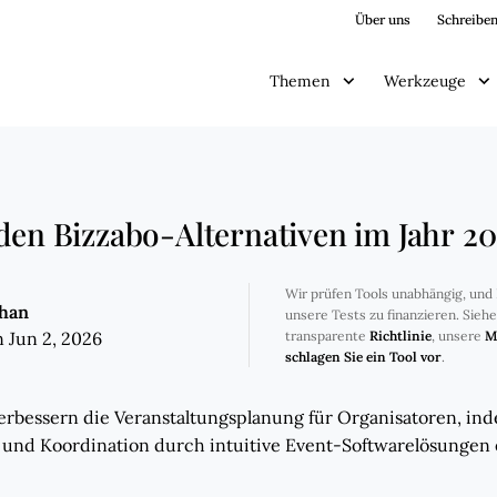
Über uns
Schreiben
Themen
Werkzeuge
den Bizzabo-Alternativen im Jahr 2
Wir prüfen Tools unabhängig, und 
ghan
unsere Tests zu finanzieren. Sieh
 Jun 2, 2026
transparente
Richtlinie
, unsere
M
schlagen Sie ein Tool vor
.
erbessern die Veranstaltungsplanung für Organisatoren, inde
und Koordination durch intuitive Event-Softwarelösungen