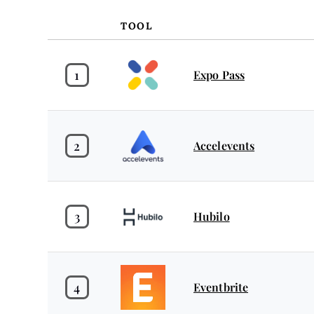
TOOL
1
Expo Pass
2
Accelevents
3
Hubilo
4
Eventbrite