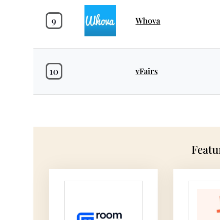
9
Whova
10
vFairs
Featu