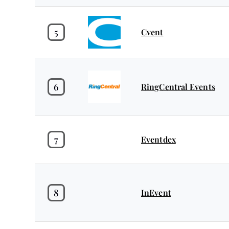
5
Cvent
6
RingCentral Events
7
Eventdex
8
InEvent