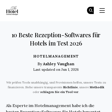
The Hotel GM
Tr
Tr
Skip to main content
10 Beste Rezeption-Softwares für
Hotels im Test 2026
HOTELMANAGEMENT
Ashley Vaughan
By
Last updated on Jun 1, 2026
Wir prüfen Tools unabhängig, und Provisionen helfen, unsere Tests zu
finanzieren. Siehe unsere transparente
Richtlinie
, unsere
Methodik
oder
schlagen Sie ein Tool vor
.
Als Experte im Hotelmanagement habe ich die
besten Rezeption-Softwares für Hotels bewertet,