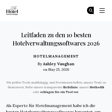
The Hotel GM
Tr
Tr
Skip to main content
Leitfaden zu den 10 besten
Hotelverwaltungssoftwares 2026
HOTELMANAGEMENT
Ashley Vaughan
By
on May 25, 2026
Wir prüfen Tools unabhängig, und Provisionen helfen, unsere Tests zu
finanzieren. Siehe unsere transparente
Richtlinie
, unsere
Methodik
oder
schlagen Sie ein Tool vor
.
Als Experte für Hotelmanagement habe ich die
besten Hotelverwaltungssoftwares bewertet, um