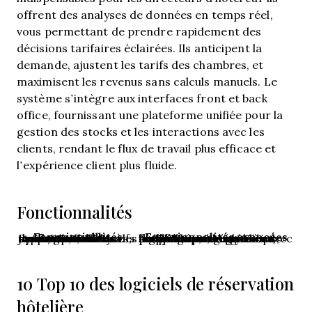
offrent des analyses de données en temps réel,
vous permettant de prendre rapidement des
décisions tarifaires éclairées. Ils anticipent la
demande, ajustent les tarifs des chambres, et
maximisent les revenus sans calculs manuels. Le
système s’intègre aux interfaces front et back
office, fournissant une plateforme unifiée pour la
gestion des stocks et les interactions avec les
clients, rendant le flux de travail plus efficace et
l’expérience client plus fluide.
Fonctionnalités
Fonctionnalités essentielles
Fonctionnalités avancées
Prévision de la demande, optimisation des tarifs, contrôle des stocks, suivi des tarifs des concurrents, rapports et analyses, tarification dynamique, mises à jour automatisées des tarifs, gestion des canaux
Algorithmes d’apprentissage automatique, analyses prédictives, intégration avec les systèmes de gestion de propriété, stratégies tarifaires personnalisées, flux de données en temps réel, segmentation client, planification de scénarios, outils BI avancés, accès mobile
10 Top 10 des logiciels de réservation
hôtelière