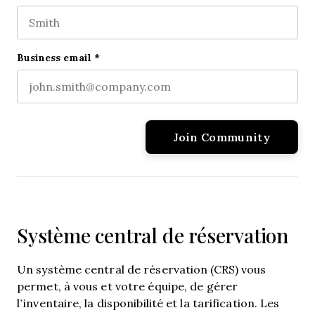
First name
This field is for validation purposes and should be l
Last name
Business email
*
Système central de réservation
Un système central de réservation (CRS) vous
permet, à vous et votre équipe, de gérer
l’inventaire, la disponibilité et la tarification. Les