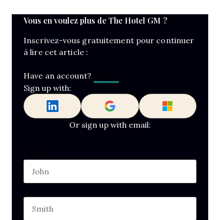
Vous en voulez plus de The Hotel GM ?
Inscrivez-vous gratuitement pour continuer
à lire cet article :
Log In
Have an account?
Sign up with:
Or sign up with email:
X/Twitter
Name
*
First name
This field is for validation purposes and should b