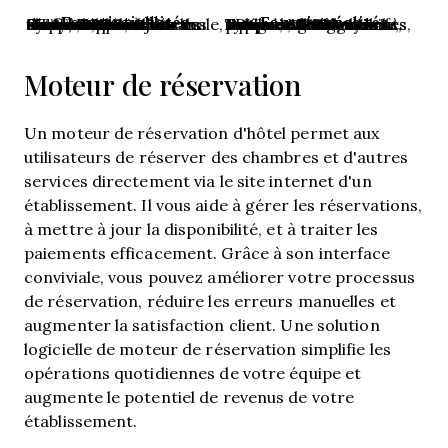
Fonctionnalités essentielles
Fonctionnalités avancées
Gestion centralisée des stocks, Mises à jour en temps réel des disponibilités de chambres, Gestion des tarifs, Gestion des réservations, Distribution multi-canale, Synchronisation automatique avec les OTAs, Rapports et analyses, Contrôles d'accès utilisateur
Intégration avec les systèmes CRM, Optimisation automatisée des tarifs, Rapports et analyses avancés, Accès mobile, Tableaux de bord personnalisables, Accès API pour intégrations tierces, Messagerie automatisée des clients, Outils de gestion des revenus
Moteur de réservation
Un moteur de réservation d'hôtel permet aux
utilisateurs de réserver des chambres et d'autres
services directement via le site internet d'un
établissement. Il vous aide à gérer les réservations,
à mettre à jour la disponibilité, et à traiter les
paiements efficacement. Grâce à son interface
conviviale, vous pouvez améliorer votre processus
de réservation, réduire les erreurs manuelles et
augmenter la satisfaction client. Une solution
logicielle de moteur de réservation simplifie les
opérations quotidiennes de votre équipe et
augmente le potentiel de revenus de votre
établissement.