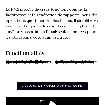
Le PMS intègre diverses fonctions comme la
facturation et la génération de rapports, pour des
opérations quotidiennes plus fluides. Il simplifie les
arrivées et départs des clients côté réception et
améliore la gestion et l’analyse des données pour
les utilisateurs côté administration.
Fonctionnalités
Fonctionnalités essentielles
Fonctionnalités avancées
Gestion des réservations, enregistrement/départ des clients, suivi de la disponibilité des chambres, facturation et édition des factures, gestion du ménage, rapports et analyses, gestion des utilisateurs, intégration avec les agences de voyages en ligne (OTA), gestion de la maintenance
Gestion des revenus, gestion de la relation client (CRM), accès mobile, portails en libre-service, rapports et analyses avancés, intégration avec des applications tierces, gestion de programme de fidélité, gestion multi-établissements, outils marketing automatisés
REJOIGNEZ NOTRE COMMUNAUTÉ