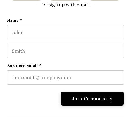
Or sign up with email:
URL
Name
*
First name
This field is for validation purposes and should be l
Last name
Business email
*