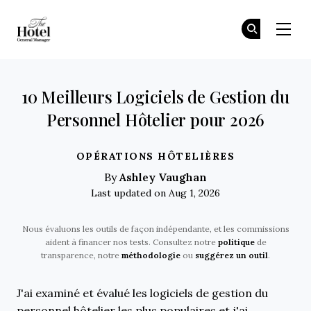
The Hotel GM
Re
Re
Skip to main content
10 Meilleurs Logiciels de Gestion du
Personnel Hôtelier pour 2026
OPÉRATIONS HÔTELIÈRES
Ashley Vaughan
By
Last updated on Aug 1, 2026
Nous évaluons les outils de façon indépendante, et les commissions
aident à financer nos tests. Consultez notre
politique
de
transparence, notre
méthodologie
ou
suggérez un outil
.
J'ai examiné et évalué les logiciels de gestion du
personnel hôtelier les plus populaires et j'ai