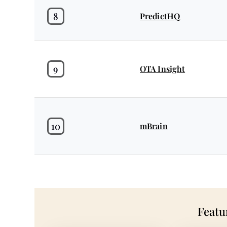
8
PredictHQ
9
OTA Insight
10
mBrain
Featu