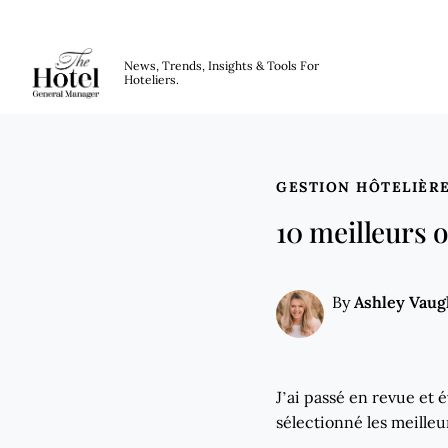
The Hotel GM
News, Trends, Insights & Tools For
Hoteliers.
Skip to main content
GESTION HÔTELIÈR
10 meilleurs 
Ashley Vau
By
J’ai passé en revue et é
sélectionné les meilleu