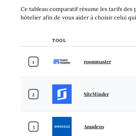
Ce tableau comparatif résume les tarifs des 
hôtelier afin de vous aider à choisir celui q
TOOL
1
roommaster
2
SiteMinder
3
Amadeus