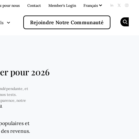
z pour nous
Contact
Member's Login
Add us on Li
Follow us
Follow
Rejoindre Notre Communauté
ls
Op
ier pour 2026
 indépendante, et
nos tests.
sparence, notre
l
.
 populaires et
n des revenus.