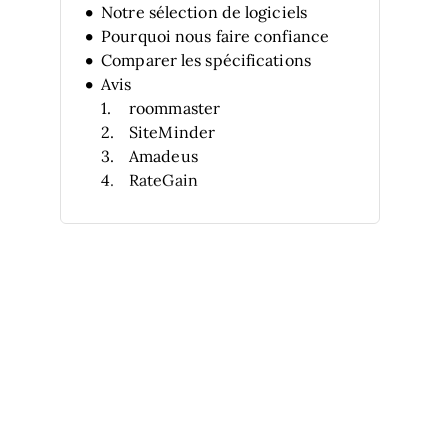
Notre sélection de logiciels
Pourquoi nous faire confiance
Comparer les spécifications
Avis
roommaster
SiteMinder
Amadeus
RateGain
Klue
IDEAS
RateTiger
PredictHQ
OTA Insight
mBrain
Autres logiciels d’intelligence de
marché hôtelier
Avis connexes
Critères de sélection
Comment choisir