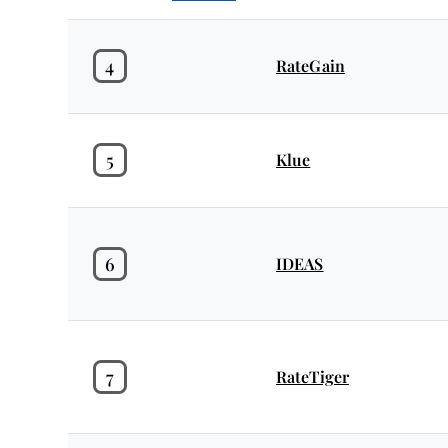
4
RateGain
5
Klue
6
IDEAS
7
RateTiger