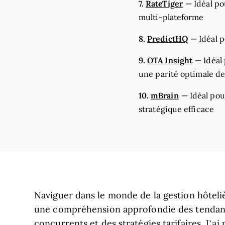
7.
RateTiger
—
Idéal po
multi-plateforme
8.
PredictHQ
—
Idéal 
9.
OTA Insight
—
Idéal
une parité optimale de
10.
mBrain
—
Idéal pou
stratégique efficace
Naviguer dans le monde de la gestion hôteliè
une compréhension approfondie des tendan
concurrents et des stratégies tarifaires. J’ai