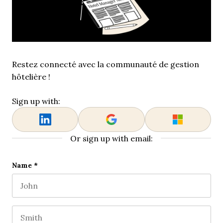
Restez connecté avec la communauté de gestion
hôtelière !
Sign up with:
Or sign up with email:
LinkedIn
Name
*
First name
This field is for validation purposes and should be l