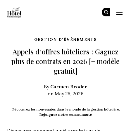
The Hotel GM
Re
Re
Skip to main content
GESTION D'ÉVÉNEMENTS
Appels d’offres hôteliers : Gagnez
plus de contrats en 2026 [+ modèle
gratuit]
Carmen Broder
By
on May 25, 2026
Découvrez les nouveautés dans le monde de la gestion hôtelière.
Rejoignez notre communauté
Découvrez comment améliorer le taux de