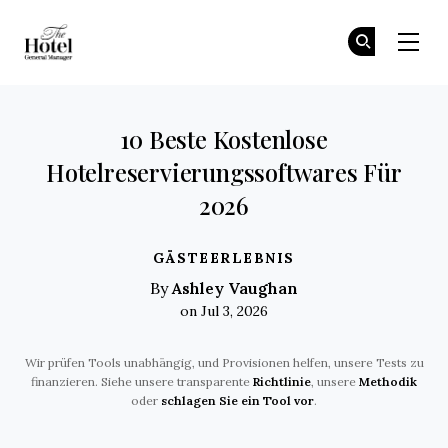
The Hotel GM
Tr
Tr
Skip to main content
10 Beste Kostenlose
Hotelreservierungssoftwares Für
2026
GÄSTEERLEBNIS
Ashley Vaughan
By
on Jul 3, 2026
Wir prüfen Tools unabhängig, und Provisionen helfen, unsere Tests zu
finanzieren. Siehe unsere transparente
Richtlinie
, unsere
Methodik
oder
schlagen Sie ein Tool vor
.