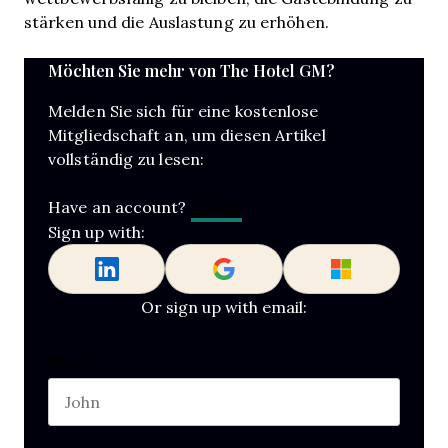
stärken und die Auslastung zu erhöhen.
Möchten Sie mehr von The Hotel GM?
Melden Sie sich für eine kostenlose
Mitgliedschaft an, um diesen Artikel
vollständig zu lesen:
Log In
Have an account?
Sign up with:
Or sign up with email:
Name
Name
*
First name
This field is for validation purposes and should b