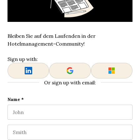
Bleiben Sie auf dem Laufenden in der
Hotelmanagement-Community!
Sign up with:
Or sign up with email:
Company
Name
*
First name
This field is for validation purposes and should be l