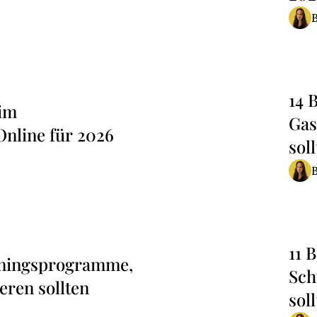
14 
 im
Gas
nline für 2026
sol
11 
iningsprogramme,
Sch
eren sollten
sol