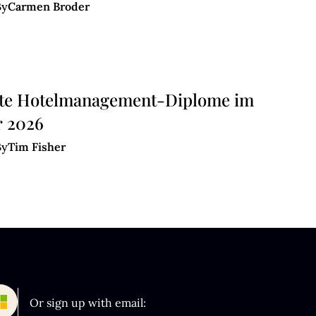
Carmen Broder
By
te Hotelmanagement-Diplome im
r 2026
Tim Fisher
By
Or sign up with email: