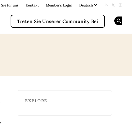
 Sie für uns
Kontakt
Member's Login
Add us on Li
Follow us
Follow
Treten Sie Unserer Community Bei
Op
e
EXPLORE
e