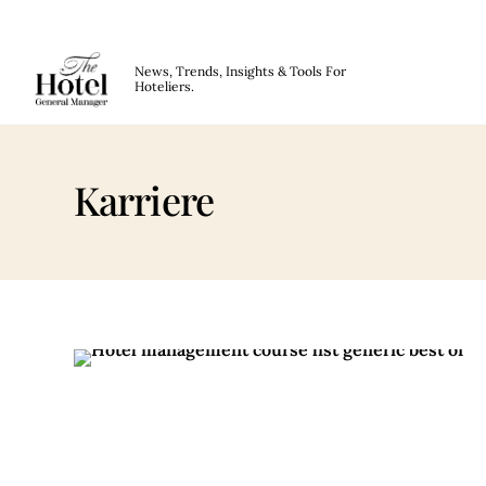
The Hotel GM
News, Trends, Insights & Tools For
Hoteliers.
Skip to main content
Karriere