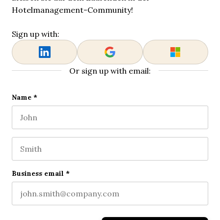
Hotelmanagement-Community!
Sign up with:
Or sign up with email:
X/Twitter
Name
*
First name
This field is for validation purposes and should be l
Last name
Business email
*