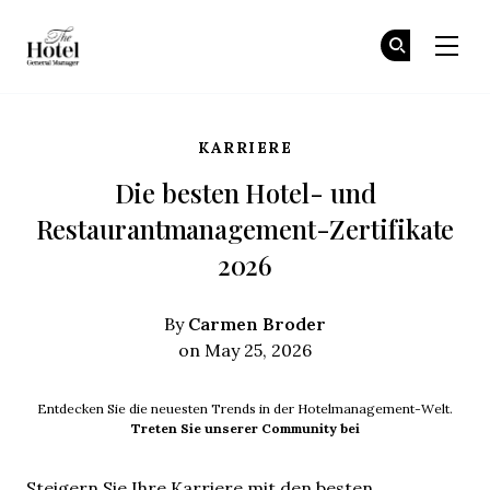
The Hotel GM
Tr
Tr
Skip to main content
KARRIERE
Die besten Hotel- und
Restaurantmanagement-Zertifikate
2026
Carmen Broder
By
on May 25, 2026
Entdecken Sie die neuesten Trends in der Hotelmanagement-Welt.
Treten Sie unserer Community bei
Steigern Sie Ihre Karriere mit den besten