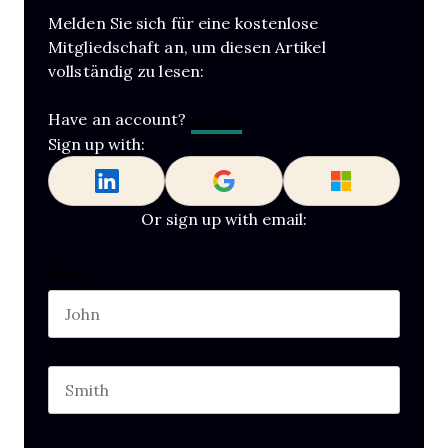
Melden Sie sich für eine kostenlose
Mitgliedschaft an, um diesen Artikel
vollständig zu lesen:
Log In
Have an account?
Sign up with:
Or sign up with email:
Company
Name
*
First name
This field is for validation purposes and should b
Last name