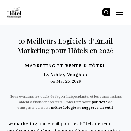
The Hotel GM
Re
Re
Skip to main content
10 Meilleurs Logiciels d’Email
Marketing pour Hôtels en 2026
MARKETING ET VENTE D'HÔTEL
Ashley Vaughan
By
on May 25, 2026
Nous évaluons les outils de façon indépendante, et les commissions
aident à financer nos tests. Consultez notre
politique
de
transparence, notre
méthodologie
ou
suggérez un outil
.
Le marketing par email pour les hôtels dépend
entièrement du bon timing et d’une segmentation