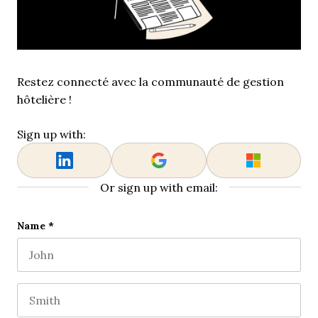
Restez connecté avec la communauté de gestion
hôtelière !
Sign up with:
Or sign up with email:
X/Twitter
Name
*
First name
This field is for validation purposes and should be l