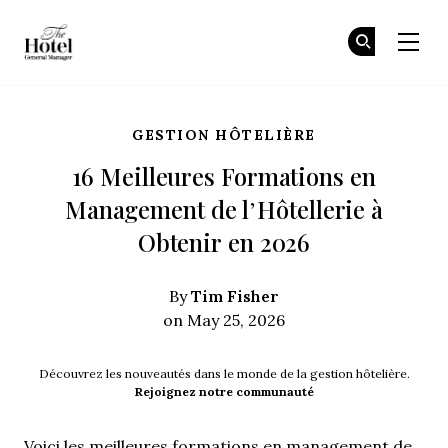
The Hotel GM
Re
Re
Skip to main content
GESTION HÔTELIÈRE
16 Meilleures Formations en
Management de l’Hôtellerie à
Obtenir en 2026
Tim Fisher
By
on May 25, 2026
Découvrez les nouveautés dans le monde de la gestion hôtelière.
Rejoignez notre communauté
Voici les meilleures formations en management de