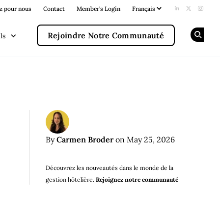
z pour nous
Contact
Member's Login
Add us on Li
Follow us
Follow
Rejoindre Notre Communauté
ls
Op
Carmen Broder
By
on May 25, 2026
Découvrez les nouveautés dans le monde de la
gestion hôtelière.
Rejoignez notre communauté