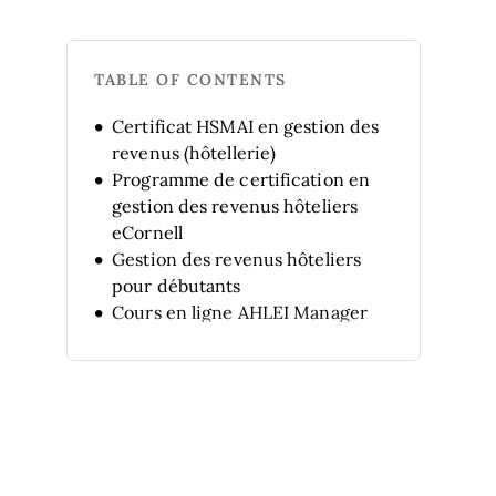
TABLE OF CONTENTS
Certificat HSMAI en gestion des
revenus (hôtellerie)
Programme de certification en
gestion des revenus hôteliers
eCornell
Gestion des revenus hôteliers
pour débutants
Cours en ligne AHLEI Manager
en Hôtellerie : gestion des
revenus
DCT Introduction à la gestion des
revenus en hôtellerie
Certificat Fondation Hospa en
gestion des revenus