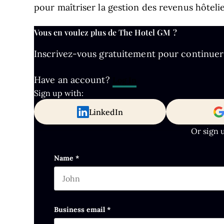
pour maîtriser la gestion des revenus hôtelie
Vous en voulez plus de The Hotel GM ?
Inscrivez-vous gratuitement pour continuer à 
Have an account?
Log In
Sign up with:
LinkedIn
Or sign 
Comments
Name
*
First name
This field is for validation purposes and s
Business email
*