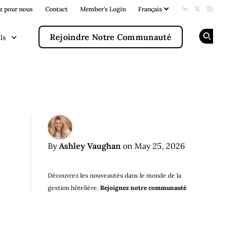
z pour nous
Contact
Member's Login
Add us on Li
Follow us
Follow
Rejoindre Notre Communauté
ls
Op
Ashley Vaughan
By
on May 25, 2026
Découvrez les nouveautés dans le monde de la
gestion hôtelière.
Rejoignez notre communauté