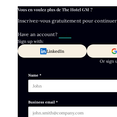
Vous en voulez plus de The Hotel GM ?
Inscrivez-vous gratuitement pour continuer à 
Have an account?
Log In
Sign up with:
LinkedIn
Or sign 
Email
Name
*
First name
This field is for validation purposes and s
Business email
*