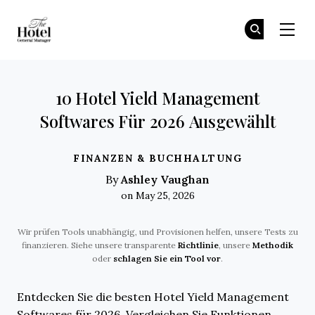
The Hotel GM
Tr
Tr
Skip to main content
10 Hotel Yield Management
Softwares Für 2026 Ausgewählt
FINANZEN & BUCHHALTUNG
Ashley Vaughan
By
on May 25, 2026
Wir prüfen Tools unabhängig, und Provisionen helfen, unsere Tests zu
finanzieren. Siehe unsere transparente
Richtlinie
, unsere
Methodik
oder
schlagen Sie ein Tool vor
.
Entdecken Sie die besten Hotel Yield Management
Softwares für 2026. Vergleichen Sie Funktionen,