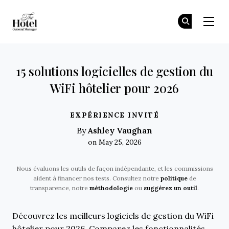
The Hotel GM
Re
Re
Skip to main content
15 solutions logicielles de gestion du
WiFi hôtelier pour 2026
EXPÉRIENCE INVITÉ
Ashley Vaughan
By
on May 25, 2026
Nous évaluons les outils de façon indépendante, et les commissions
aident à financer nos tests. Consultez notre
politique
de
transparence, notre
méthodologie
ou
suggérez un outil
.
Découvrez les meilleurs logiciels de gestion du WiFi
hôtelier pour 2026. Comparez les fonctionnalités,