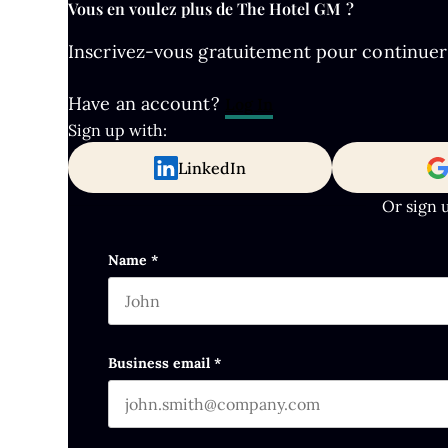
Vous en voulez plus de The Hotel GM ?
Inscrivez-vous gratuitement pour continuer à 
Have an account?
Log In
Sign up with:
LinkedIn
Or sign 
LinkedIn
Name
*
First name
This field is for validation purposes and s
Business email
*