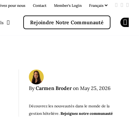
rivez pour nous
Contact
Member's Login
Add us on
Follow u
Follo
Rejoindre Notre Communauté
ls
Op
Carmen Broder
By
on May 25, 2026
Découvrez les nouveautés dans le monde de la
gestion hôtelière.
Rejoignez notre communauté