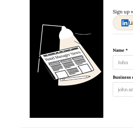
Sign up 
L
X/Twitte
Name
*
First nam
This fie
Business 