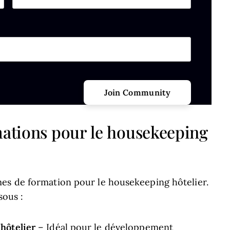
Last name
hould be left unchanged.
mations pour le housekeeping
es de formation pour le housekeeping hôtelier.
sous :
hôtelier
– Idéal pour le développement