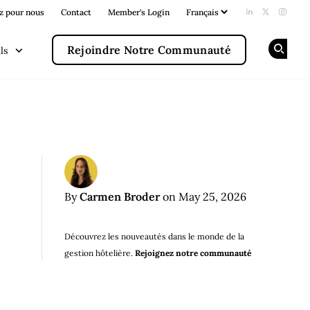
z pour nous
Contact
Member's Login
Add us on Li
Follow us
Follow
Rejoindre Notre Communauté
ls
Op
Carmen Broder
By
on May 25, 2026
Découvrez les nouveautés dans le monde de la
gestion hôtelière.
Rejoignez notre communauté