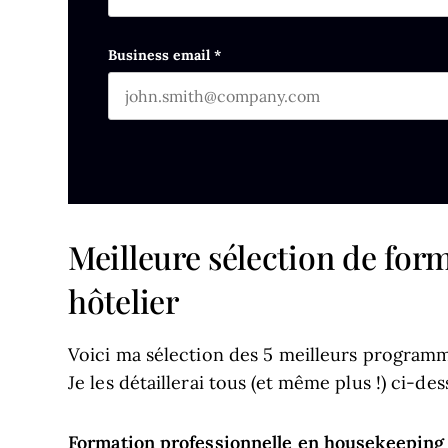
First name
This field is for validation purposes and s
Business email
*
Meilleure sélection de for
hôtelier
Voici ma sélection des 5 meilleurs programm
Je les détaillerai tous (et même plus !) ci-des
Formation professionnelle en housekeeping 