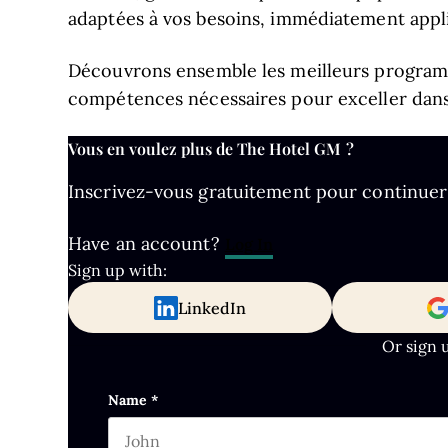
adaptées à vos besoins, immédiatement applic
Découvrons ensemble les meilleurs program
compétences nécessaires pour exceller dans 
Vous en voulez plus de The Hotel GM ?
Inscrivez-vous gratuitement pour continuer à 
Have an account?
Log In
Sign up with:
LinkedIn
Or sign 
Email
Name
*