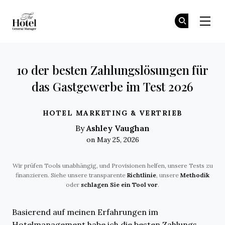
The Hotel GM
Tr
Tr
Skip to main content
10 der besten Zahlungs­lösungen für
das Gastgewerbe im Test 2026
HOTEL MARKETING & VERTRIEB
Ashley Vaughan
By
on May 25, 2026
Wir prüfen Tools unabhängig, und Provisionen helfen, unsere Tests zu
finanzieren. Siehe unsere transparente
Richtlinie
, unsere
Methodik
oder
schlagen Sie ein Tool vor
.
Basierend auf meinen Erfahrungen im
Hotelmanagement habe ich die besten Zahlungs­