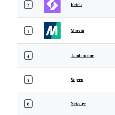
2
Ketch
3
Marvia
4
Tambourine
5
Sojern
6
Netcore