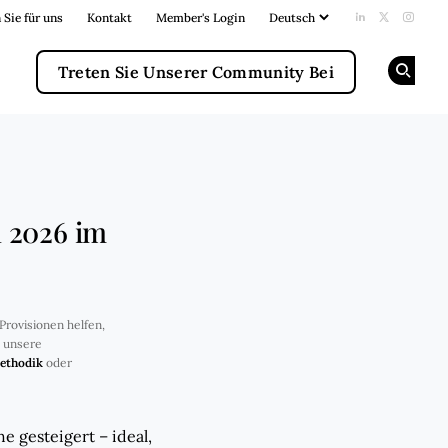
 Sie für uns
Kontakt
Member's Login
Add us on Li
Follow us
Follow
Treten Sie Unserer Community Bei
Op
 2026 im
Provisionen helfen,
e unsere
ethodik
oder
 gesteigert – ideal,