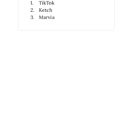
TikTok
Ketch
Marvia
Tambourine
Sojern
Netcore
Cendyn
Thynk
Kipsu
GuestJoy
Weitere Hotel-Marketing-
Software
Verwandte Testberichte
Auswahlkriterien
So wählen Sie aus
Was ist Hotel-Marketing-
Software?
Funktionen
Vorteile