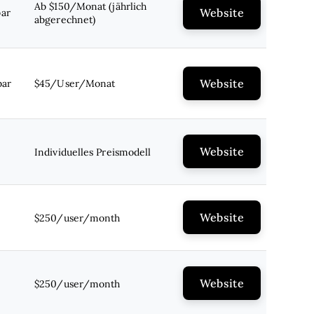
Ab $150/Monat (jährlich
Website
bar
abgerechnet)
Website
bar
$45/User/Monat
Website
Individuelles Preismodell
Website
$250/user/month
Website
$250/user/month