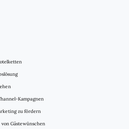
otelketten
bslösung
iehen
i-Channel-Kampagnen
rketing zu fördern
ng von Gästewünschen