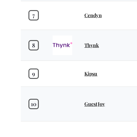
7
Cendyn
8
Thynk
9
Kipsu
10
GuestJoy