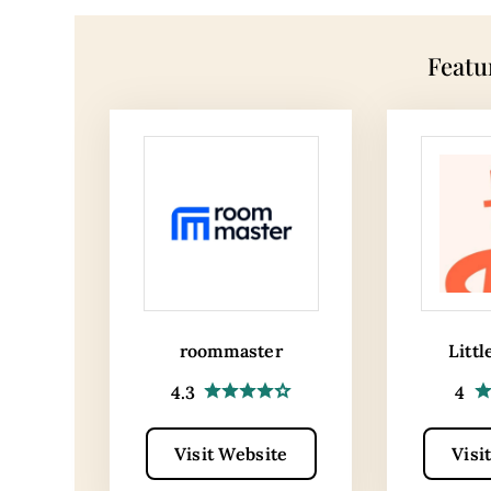
Featu
roommaster
Littl
4.3
4
Visit Website
Visi