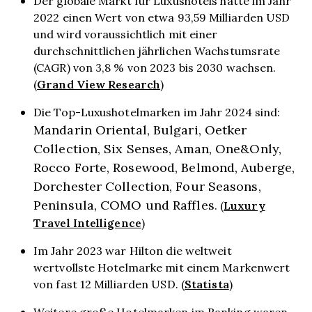
Der globale Markt für Luxushotels hatte im Jahr
2022 einen Wert von etwa 93,59 Milliarden USD
und wird voraussichtlich mit einer
durchschnittlichen jährlichen Wachstumsrate
(CAGR) von 3,8 % von 2023 bis 2030 wachsen.
Grand View Research
(
)
Die Top-Luxushotelmarken im Jahr 2024 sind:
Mandarin Oriental, Bulgari, Oetker
Collection, Six Senses, Aman, One&Only,
Rocco Forte, Rosewood, Belmond, Auberge,
Dorchester Collection, Four Seasons,
Peninsula, COMO und Raffles
Luxury
. (
Travel Intelligence
)
Im Jahr 2023 war Hilton die weltweit
wertvollste Hotelmarke mit einem Markenwert
Statista
von fast 12 Milliarden USD. (
)
Weitere große Hotelmarken im Ranking waren