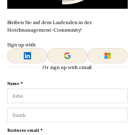
Bleiben Sie auf dem Laufenden in der
Hotelmanagement-Community!
Sign up with:
Or sign up with email:
Facebook
Name
*
First name
This field is for validation purposes and should be l
Last name
Business email
*