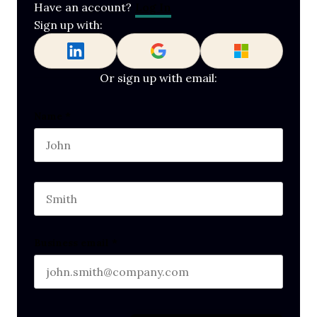
Log In
Have an account?
Sign up with:
Or sign up with email:
Facebook
Name
*
First name
This field is for validation purposes and should b
Last name
Business email
*