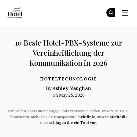
The Hotel GM
Tr
Tr
Skip to main content
10 Beste Hotel-PBX-Systeme zur
Vereinheitlichung der
Kommunikation in 2026
HOTELTECHNOLOGIE
Ashley Vaughan
By
on May 25, 2026
Wir prüfen Tools unabhängig, und Provisionen helfen, unsere Tests zu
finanzieren. Siehe unsere transparente
Richtlinie
, unsere
Methodik
oder
schlagen Sie ein Tool vor
.