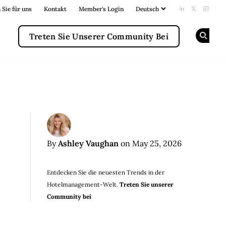
 Sie für uns
Kontakt
Member's Login
Add us on Li
Follow us
Follow
Treten Sie Unserer Community Bei
Op
Ashley Vaughan
By
on May 25, 2026
Entdecken Sie die neuesten Trends in der
Hotelmanagement-Welt.
Treten Sie unserer
Community bei