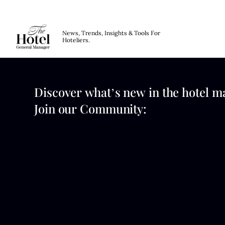
The Hotel GM
News, Trends, Insights & Tools For
Hoteliers.
Skip to main content
Vérifiez votre compte
Discover what’s new in the hotel m
Join our Community: