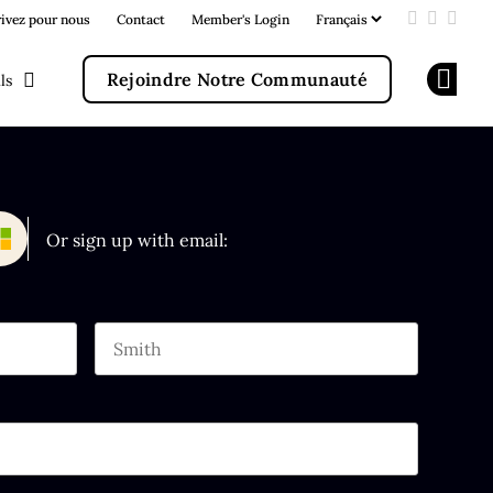
rivez pour nous
Contact
Member's Login
Add us on
Follow u
Follo
Rejoindre Notre Communauté
ls
Op
Or sign up with email:
Last name
 purposes and should be left unchanged.