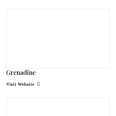
Grenadine
Opens new window
Opens New Window
Visit Website