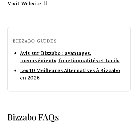
Opens New Window
Visit Website
BIZZABO GUIDES
Avis sur Bizzabo : avantages,
Opens 
inconvénients, fonctionnalités et tarifs
Les 10 Meilleures Alternatives à Bizzabo
Opens new window
en 2026
Bizzabo FAQs