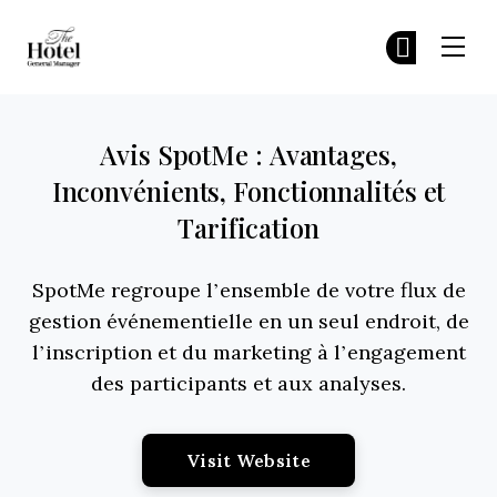
The Hotel GM
Re
Re
Skip to main content
Avis SpotMe : Avantages,
Inconvénients, Fonctionnalités et
Tarification
SpotMe regroupe l’ensemble de votre flux de
gestion événementielle en un seul endroit, de
l’inscription et du marketing à l’engagement
des participants et aux analyses.
Opens New Window
Visit Website